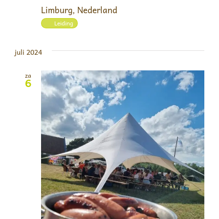
Limburg, Nederland
Leiding
juli 2024
za
6