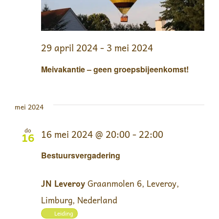
29 april 2024
-
3 mei 2024
Meivakantie – geen groepsbijeenkomst!
mei 2024
do
16 mei 2024 @ 20:00
-
22:00
16
Bestuursvergadering
JN Leveroy
Graanmolen 6, Leveroy,
Limburg, Nederland
Leiding