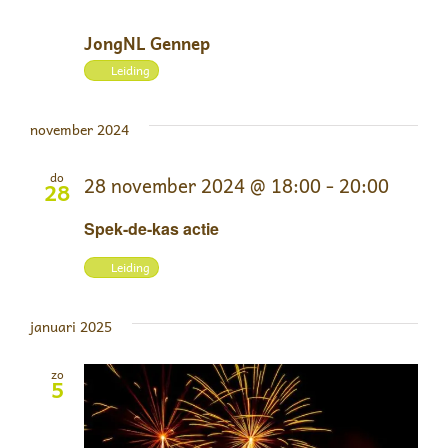
JongNL Gennep
Leiding
november 2024
do
28 november 2024 @ 18:00
-
20:00
28
Spek-de-kas actie
Leiding
januari 2025
zo
5