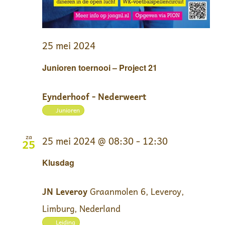
25 mei 2024
Junioren toernooi – Project 21
Eynderhoof - Nederweert
Junioren
za
25 mei 2024 @ 08:30
-
12:30
25
Klusdag
JN Leveroy
Graanmolen 6, Leveroy,
Limburg, Nederland
Leiding