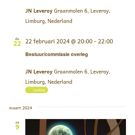
JN Leveroy
Graanmolen 6, Leveroy,
Limburg, Nederland
do
22 februari 2024 @ 20:00
-
22:00
22
Bestuur/commissie overleg
JN Leveroy
Graanmolen 6, Leveroy,
Limburg, Nederland
Leiding
maart 2024
za
9