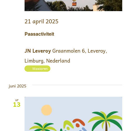
21 april 2025
Paasactiviteit
JN Leveroy
Graanmolen 6, Leveroy,
Limburg, Nederland
Maxioren
juni 2025
vr
13