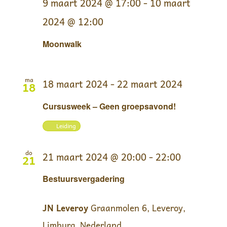
9 maart 2024 @ 17:00
-
10 maart
2024 @ 12:00
Moonwalk
ma
18 maart 2024
-
22 maart 2024
18
Cursusweek – Geen groepsavond!
Leiding
do
21 maart 2024 @ 20:00
-
22:00
21
Bestuursvergadering
JN Leveroy
Graanmolen 6, Leveroy,
Limburg, Nederland