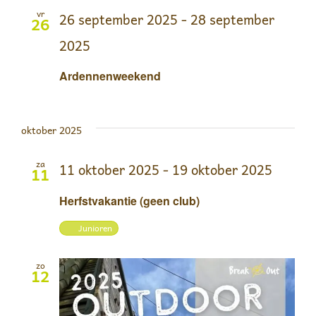
vr
26 september 2025
-
28 september
26
2025
Ardennenweekend
oktober 2025
za
11 oktober 2025
-
19 oktober 2025
11
Herfstvakantie (geen club)
Junioren
zo
12