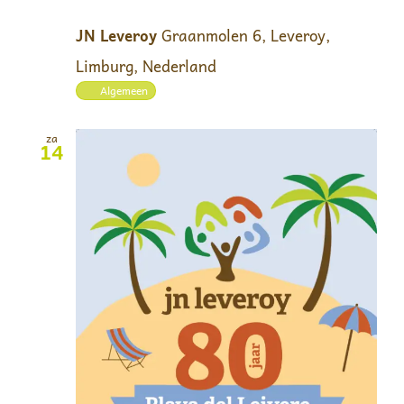
JN Leveroy
Graanmolen 6, Leveroy,
Limburg, Nederland
Algemeen
za
14