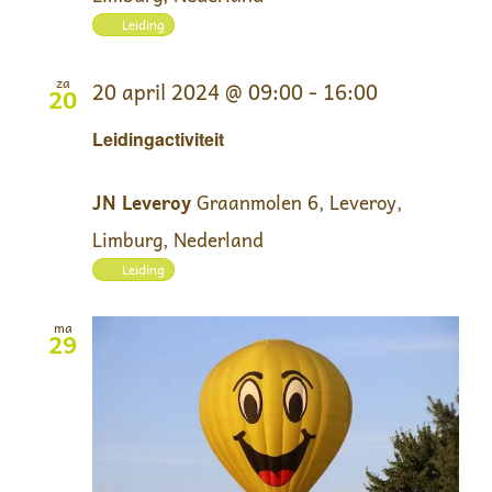
Leiding
za
20 april 2024 @ 09:00
-
16:00
20
Leidingactiviteit
JN Leveroy
Graanmolen 6, Leveroy,
Limburg, Nederland
Leiding
ma
29