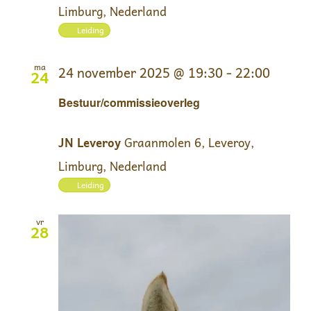
Limburg, Nederland
Leiding
ma
24 november 2025 @ 19:30
-
22:00
24
Bestuur/commissieoverleg
JN Leveroy
Graanmolen 6, Leveroy,
Limburg, Nederland
Leiding
vr
28