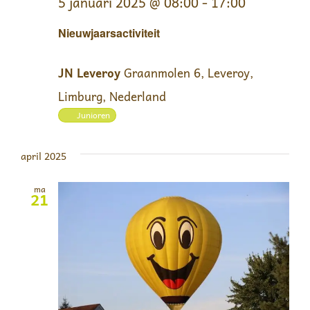
5 januari 2025 @ 08:00
-
17:00
Nieuwjaarsactiviteit
JN Leveroy
Graanmolen 6, Leveroy,
Limburg, Nederland
Junioren
april 2025
ma
21