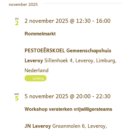
november 2025
zo
2 november 2025 @ 12:30
-
16:00
2
Rommelmarkt
PESTOEËRSKOEL Gemeenschapshuis
Leveroy
Sillenhoek 4, Leveroy, Limburg,
Nederland
Leiding
wo
5 november 2025 @ 20:00
-
22:30
5
Workshop versterken vrijwilligersteams
JN Leveroy
Graanmolen 6, Leveroy,