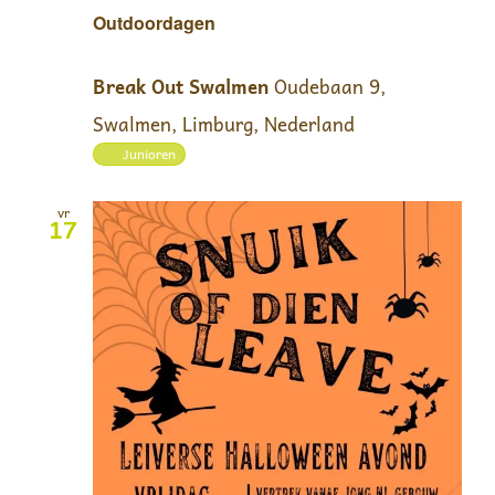
Outdoordagen
Break Out Swalmen
Oudebaan 9,
Swalmen, Limburg, Nederland
Junioren
vr
17