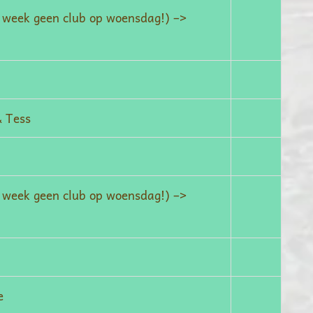
e week geen club op woensdag!) –>
& Tess
e week geen club op woensdag!) –>
e