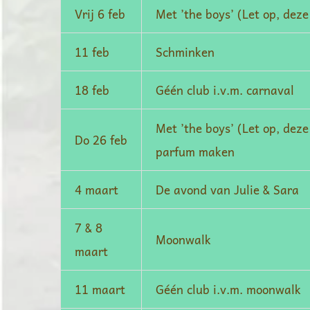
Vrij 6 feb
Met ’the boys’ (Let op, dez
11 feb
Schminken
18 feb
Géén club i.v.m. carnaval
Met ’the boys’ (Let op, dez
Do 26 feb
parfum maken
4 maart
De avond van Julie & Sara
7 & 8
Moonwalk
maart
11 maart
Géén club i.v.m. moonwalk