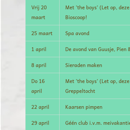
Vrij 20
Met ’the boys’ (Let op, dez
maart
Bioscoop!
25 maart
Spa avond
1 april
De avond van Guusje, Pien 
8 april
Sieraden maken
Do 16
Met ’the boys’ (Let op, dez
april
Greppeltocht
22 april
Kaarsen pimpen
29 april
Géén club i.v.m. meivakanti