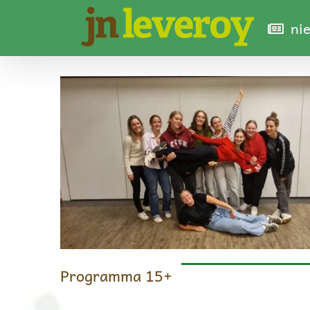
Ga
ni
naar
inhoud
Programma 15+