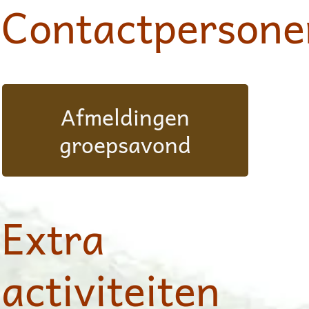
Contactpersone
Afmeldingen
Lieke 06-19984061
groepsavond
Extra
activiteiten