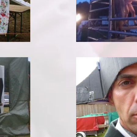
ampweken
 2012 Meijel
ampweken