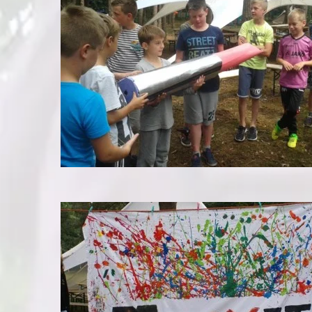
ee
Kampweek 2
K
om
Kampweek 2