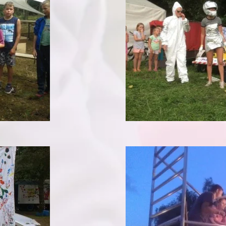
016 Heythuysen
ampweken
014 Soerendonk