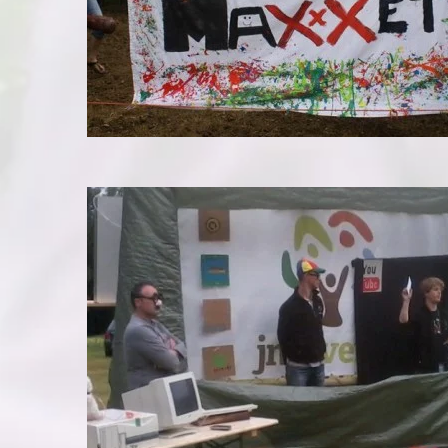
K
 (B)
Kampweek
K