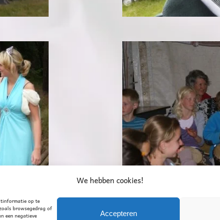
010 Posterholt
ampweken
We hebben cookies!
tinformatie op te
 zoals browsegedrag of
Accepteren
an een negatieve