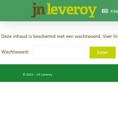
Ga
ni
naar
inhoud
Deze inhoud is beschermd met een wachtwoord. Voer hie
Wachtwoord:
© 2021 - JN Leveroy