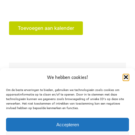
Toevoegen aan kalender
Deel dit verhaal, kies je
We hebben cookies!
platform!
Om de beste ervaringen te bieden, gebruiken we technologieën zoals cookies om
apparaatinformatie op te slaan en/of te openen. Door in te stemmen met deze
technologieën kunnen we gegevens zoals browsegedrag of unieke ID's op deze site
Facebook
X
WhatsApp
verwerken. Het niet toestemmen of intrekken van toestemming kan een negatieve
invloed hebben op bepaalde kenmerken en functies.
Accepteren
Night of Action
Bestuursoverleg