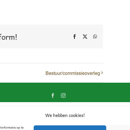
tform!
Facebook
X
WhatsApp
Bestuur/commissieoverleg
Facebook
Instagram
We hebben cookies!
tinformatie op te