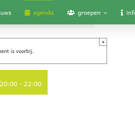
euws
agenda
groepen
in
–
×
ent is voorbij.
 20:00
-
22:00