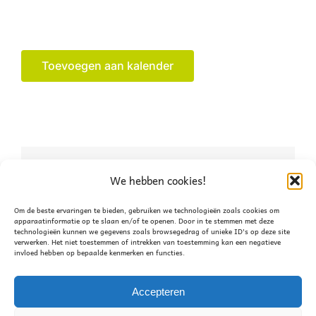
Toevoegen aan kalender
Deel dit verhaal, kies je
We hebben cookies!
platform!
Om de beste ervaringen te bieden, gebruiken we technologieën zoals cookies om
apparaatinformatie op te slaan en/of te openen. Door in te stemmen met deze
technologieën kunnen we gegevens zoals browsegedrag of unieke ID's op deze site
Facebook
X
WhatsApp
verwerken. Het niet toestemmen of intrekken van toestemming kan een negatieve
invloed hebben op bepaalde kenmerken en functies.
Accepteren
Moonwalk
Paasactiviteit