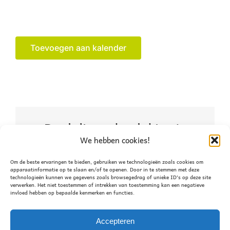
Toevoegen aan kalender
Deel dit verhaal, kies je
We hebben cookies!
platform!
Om de beste ervaringen te bieden, gebruiken we technologieën zoals cookies om
Facebook
X
WhatsApp
apparaatinformatie op te slaan en/of te openen. Door in te stemmen met deze
technologieën kunnen we gegevens zoals browsegedrag of unieke ID's op deze site
verwerken. Het niet toestemmen of intrekken van toestemming kan een negatieve
invloed hebben op bepaalde kenmerken en functies.
Accepteren
Meivakantie – geen
Junioren toernooi – Project