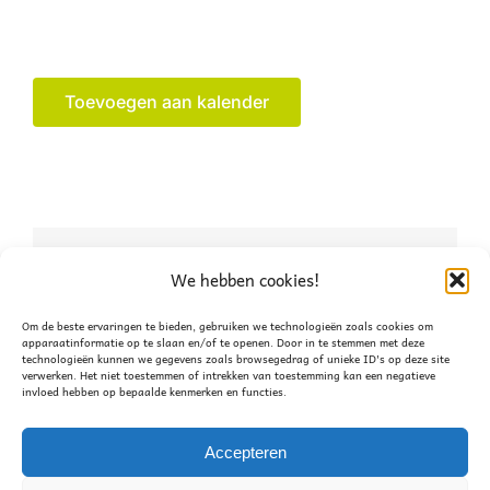
Toevoegen aan kalender
Deel dit verhaal, kies je
We hebben cookies!
platform!
Om de beste ervaringen te bieden, gebruiken we technologieën zoals cookies om
apparaatinformatie op te slaan en/of te openen. Door in te stemmen met deze
technologieën kunnen we gegevens zoals browsegedrag of unieke ID's op deze site
Facebook
X
WhatsApp
verwerken. Het niet toestemmen of intrekken van toestemming kan een negatieve
invloed hebben op bepaalde kenmerken en functies.
Accepteren
Jaarvergadering
Voorjaarsvakantie – geen club