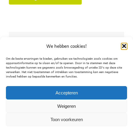
Deel dit verhaal, kies je
We hebben cookies!
platform!
Om de beste ervaringen te bieden, gebruiken we technologieën zoals cookies om
apparaatinformatie op te slaan en/of te openen. Door in te stemmen met deze
technologieën kunnen we gegevens zoals browsegedrag of unieke ID's op deze site
Facebook
X
WhatsApp
verwerken. Het niet toestemmen of intrekken van toestemming kan een negatieve
invloed hebben op bepaalde kenmerken en functies.
Accepteren
Bestuursvergadering
Bestuur/commissie overleg
Weigeren
© 2021 - JN Leveroy
Informatie over deze website
Toon voorkeuren