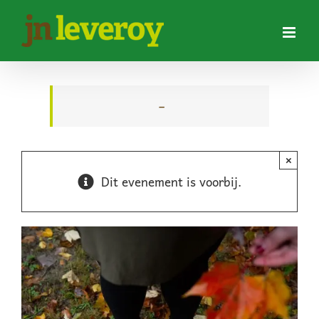
Ga
naar
inhoud
–
×
Dit evenement is voorbij.