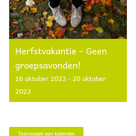
Herfstvakantie – Geen
groepsavonden!
16 oktober 2023
-
20 oktober
2023
Toevoegen aan kalender