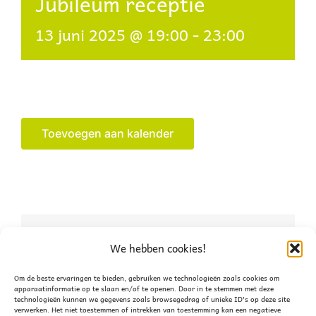
Jubileum receptie
13 juni 2025 @ 19:00
-
23:00
Toevoegen aan kalender
Deel dit verhaal, kies je
We hebben cookies!
platform!
Om de beste ervaringen te bieden, gebruiken we technologieën zoals cookies om
apparaatinformatie op te slaan en/of te openen. Door in te stemmen met deze
technologieën kunnen we gegevens zoals browsegedrag of unieke ID's op deze site
Facebook
X
WhatsApp
verwerken. Het niet toestemmen of intrekken van toestemming kan een negatieve