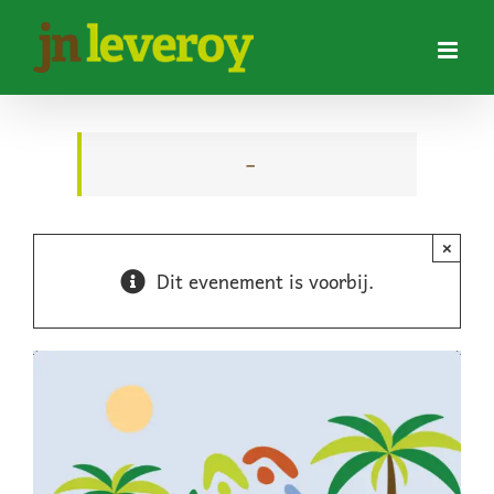
Ga
naar
inhoud
–
×
Dit evenement is voorbij.