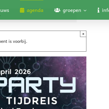
euws
agenda
groepen
in
–
×
ent is voorbij.