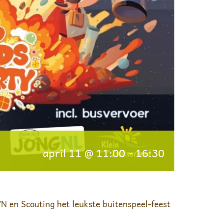
april 11 @ 11:00
-
16:30
VN en Scouting het leukste buitenspeel-feest