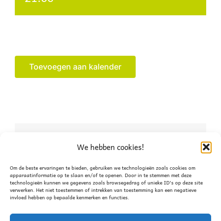
Toevoegen aan kalender
Deel dit verhaal, kies je
We hebben cookies!
platform!
Om de beste ervaringen te bieden, gebruiken we technologieën zoals cookies om
apparaatinformatie op te slaan en/of te openen. Door in te stemmen met deze
technologieën kunnen we gegevens zoals browsegedrag of unieke ID's op deze site
Facebook
X
WhatsApp
verwerken. Het niet toestemmen of intrekken van toestemming kan een negatieve
invloed hebben op bepaalde kenmerken en functies.