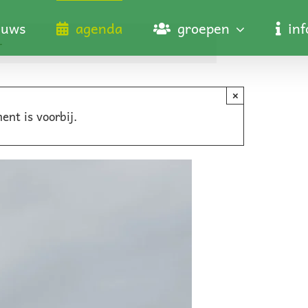
euws
agenda
groepen
in
–
×
ent is voorbij.