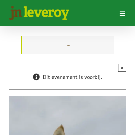
Ga
naar
inhoud
–
×
Dit evenement is voorbij.