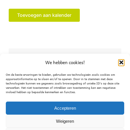
Toevoegen aan kalender
Deel dit verhaal, kies je
We hebben cookies!
platform!
Om de beste ervaringen te bieden, gebruiken we technologieën zoals cookies om
apparaatinformatie op te slaan en/of te openen. Door in te stemmen met deze
technologieën kunnen we gegevens zoals browsegedrag of unieke ID's op deze site
Facebook
X
WhatsApp
verwerken. Het niet toestemmen of intrekken van toestemming kan een negatieve
invloed hebben op bepaalde kenmerken en functies.
Accepteren
Bestuursoverleg
Bestuursoverleg
Weigeren