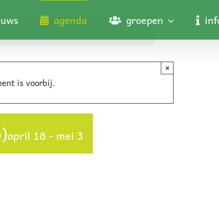
euws
agenda
groepen
in
–
×
ent is voorbij.
)
april 18
-
mei 3