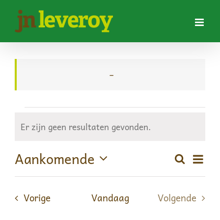
Ga
naar
inhoud
–
Evenementen
Er zijn geen resultaten gevonden.
Bericht
Aankomende
Eve
Zoeken
Evene
Lijst
Selecteer
wee
Zoeke
een
Evenementen
datum.
Vorige
Vandaag
Volgende
en
navi
Evenemen
weerg