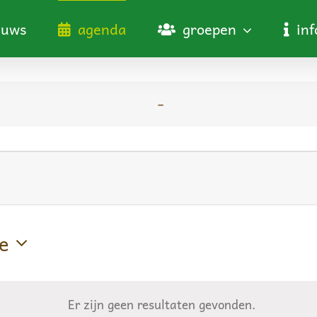
euws
agenda
groepen
in
–
n
e
Er zijn geen resultaten gevonden.
Bericht