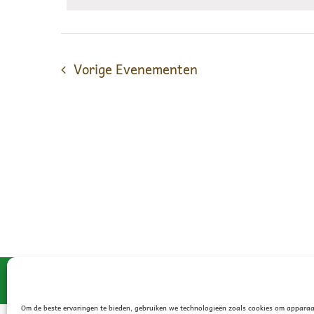
Evenementen
met
keyword.
Vorige
Evenementen
© 2021 - JN Leveroy
Om de beste ervaringen te bieden, gebruiken we technologieën zoals cookies om apparaa